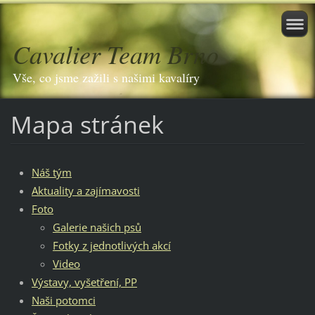
Cavalier Team Brno
Vše, co jsme zažili s našimi kavalíry
Mapa stránek
Náš tým
Aktuality a zajímavosti
Foto
Galerie našich psů
Fotky z jednotlivých akcí
Video
Výstavy, vyšetření, PP
Naši potomci