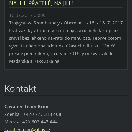
NA JIH, PŘÁTELÉ, NA JIH !
16.07.2017 00:00
Trojvýstava Szombathely - Oberwart - 15. - 16. 7. 2017
Psát zážitky z tohoto víkendu by asi nemělo tak úplně
smysl bez lehkého návratu do minulosti. Teprve potom
vyzní ta nádherná údernost úžasného titulku. Téměř
přesně před rokem, v červnu 2016, jsme vyrazili do
Maďarska a Rakouska na...
Kontakt
Cavalier Team Brno
Zdeňka - +420 777 318 408
Mirek - +420 603 447 444
Cavalier
Team@atl
as.cz