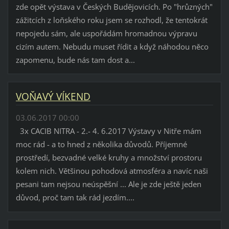
zde opět výstava v Českých Budějovicích. Po "hrůzných"
zážitcích z loňského roku jsem se rozhodl, že tentokrát
nepojedu sám, ale uspořádám hromadnou výpravu
cizím autem. Nebudu muset řídit a když náhodou něco
zapomenu, bude nás tam dost a...
VOŇAVÝ VÍKEND
03.06.2017 00:00
3x CACIB NITRA - 2.- 4. 6.2017 Výstavy v Nitře mám
moc rád - a to hned z několika důvodů. Příjemné
prostředí, bezvadné velké kruhy a množství prostoru
kolem nich. Většinou pohodová atmosféra a navíc naši
pesani tam nejsou neúspěšní ... Ale je zde ještě jeden
důvod, proč tam tak rád jezdím....