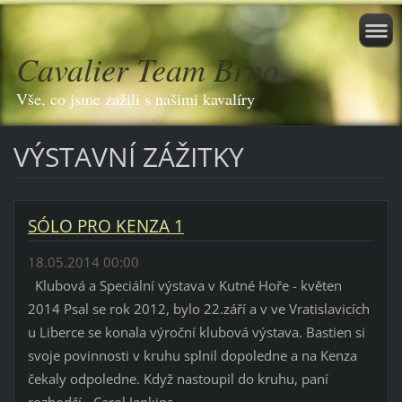
Cavalier Team Brno
Vše, co jsme zažili s našimi kavalíry
VÝSTAVNÍ ZÁŽITKY
SÓLO PRO KENZA 1
18.05.2014 00:00
Klubová a Speciální výstava v Kutné Hoře - květen
2014 Psal se rok 2012, bylo 22.září a v ve Vratislavicích
u Liberce se konala výroční klubová výstava. Bastien si
svoje povinnosti v kruhu splnil dopoledne a na Kenza
čekaly odpoledne. Když nastoupil do kruhu, paní