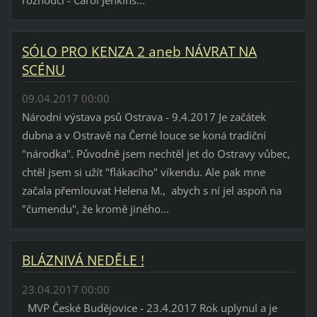
rozhodčí - Carol Jenkins...
SÓLO PRO KENZA 2 aneb NÁVRAT NA
SCÉNU
09.04.2017 00:00
Národní výstava psů Ostrava - 9.4.2017 Je začátek
dubna a v Ostravě na Černé louce se koná tradiční
"národka". Původně jsem nechtěl jet do Ostravy vůbec,
chtěl jsem si užít "flákacího" víkendu. Ale pak mne
začala přemlouvat Helena M., abych s ní jel aspoň na
"čumendu", že kromě jiného...
BLÁZNIVÁ NEDĚLE !
23.04.2017 00:00
MVP České Budějovice - 23.4.2017 Rok uplynul a je