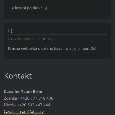
... a krásní pejskové :-)
:-)
HANY VONDRACEK
15.01.2015
Krásná webovka o vztahu kavalírů a jejich páníčků
Kontakt
Cavalier Team Brno
Zdeňka - +420 777 318 408
Mirek - +420 603 447 444
Cavalier
Team@atl
as.cz