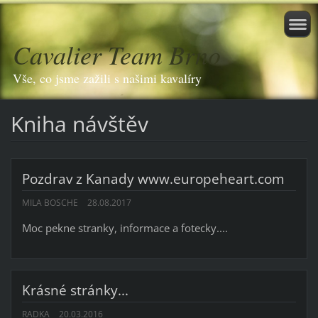
Cavalier Team Brno
Vše, co jsme zažili s našimi kavalíry
Kniha návštěv
Pozdrav z Kanady www.europeheart.com
MILA BOSCHE
28.08.2017
Moc pekne stranky, informace a fotecky....
Krásné stránky...
RADKA
20.03.2016