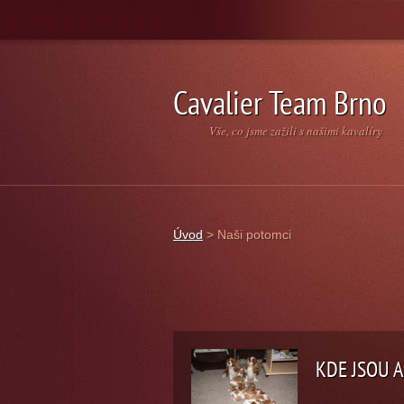
Cavalier Team Brno
Vše, co jsme zažili s našimi kavalíry
Úvod
>
Naši potomci
KDE JSOU A