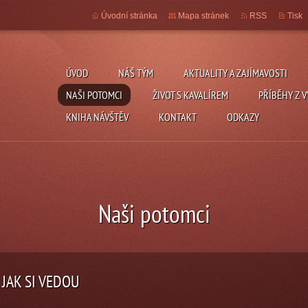
Úvodní stránka
Mapa stránek
RSS
Tisk
ÚVOD
NÁŠ TÝM
AKTUALITY A ZAJÍMAVOSTI
NAŠI POTOMCI
ŽIVOT S KAVALÍREM
PŘÍBĚHY Z V
KNIHA NÁVŠTĚV
KONTAKT
ODKAZY
Naši potomci
 JAK SI VEDOU