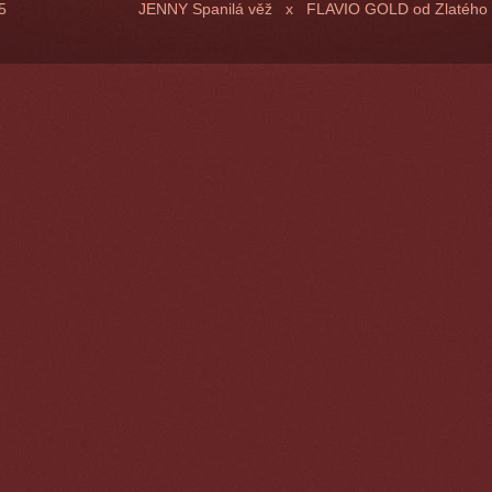
 JENNY Spanilá věž x FLAVIO GOLD od Zlaté