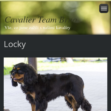
Cavalier Team Brno
Vše, co jsme zažili s našimi kavalíry
Locky