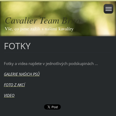
Cavalier Team Brno
Vše, co jsme zažili s našimi kavalíry
FOTKY
Fotky a videa najdete v jednotlivých podskupinách ...
GALERIE NAŚICH PSŮ
FOTO Z AKCÍ
VIDEO