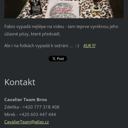
Fabio vypadá nejlépe na videu - tam teprve vyniknou jeho
úžasné pózy, které předvádí.
Ale i na fotkách vypadá k sežrání ... :-)
KUK !!!
Kontakt
Cavalier Team Brno
Zdeňka - +420 777 318 408
Mirek - +420 603 447 444
Cavalier
Team@atl
as.cz