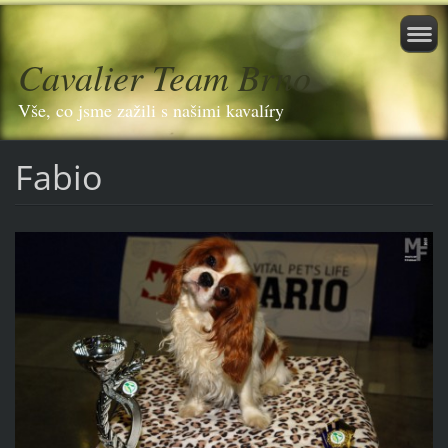
Cavalier Team Brno
Vše, co jsme zažili s našimi kavalíry
Fabio