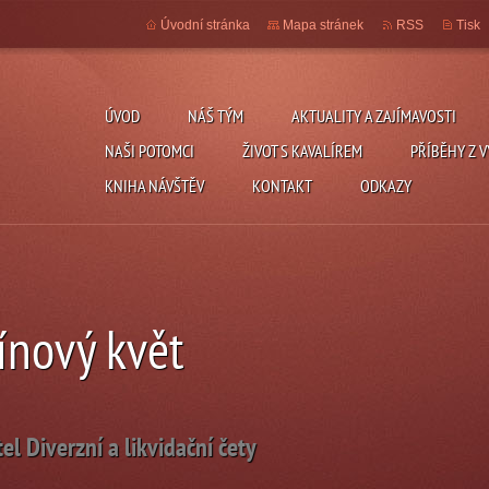
Úvodní stránka
Mapa stránek
RSS
Tisk
ÚVOD
NÁŠ TÝM
AKTUALITY A ZAJÍMAVOSTI
NAŠI POTOMCI
ŽIVOT S KAVALÍREM
PŘÍBĚHY Z V
KNIHA NÁVŠTĚV
KONTAKT
ODKAZY
ínový květ
tel Diverzní a likvidační čety