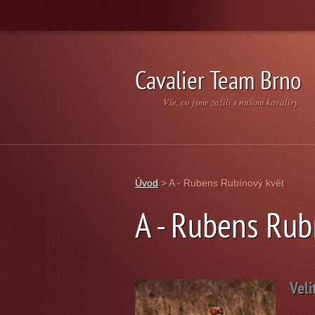
Cavalier Team Brno
Vše, co jsme zažili s našimi kavalíry
Úvod
>
A - Rubens Rubínový květ
A - Rubens Rub
Veli