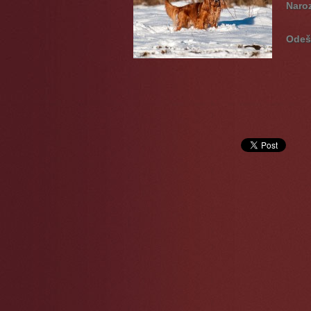
Naro
Odeš