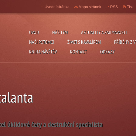
Úvodní stránka
Mapa stránek
RSS
Tisk
ÚVOD
NÁŠ TÝM
AKTUALITY A ZAJÍMAVOSTI
NAŠI POTOMCI
ŽIVOT S KAVALÍREM
PŘÍBĚHY Z V
KNIHA NÁVŠTĚV
KONTAKT
ODKAZY
talanta
tel úklidové čety a destrukční specialista