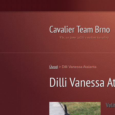
Cavalier Team Brno
Vše, co jsme zažili s našimi kavalíry
Úvod
>
Dilli Vanessa Atalanta
Dilli Vanessa A
Veli