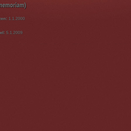
 memoriam)
zen:
1.1.2000
el:
5.1.2009