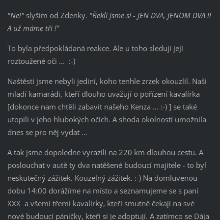
"Ne!"
slyším od Zdenky.
"Řekli jsme si - JEN DVA, JENOM DVA !!
A už máme tři !"
To byla předpokládaná reakce. Ale u toho sleduji její
roztoužené oči ... :-)
Naštěstí jsme nebyli jediní, koho tenhle zrzek okouzlil. Naši
mladí kamarádi, kteří dlouho uvažují o pořízení kavalírka
[dokonce nam chtěli zabavit našeho Kenza ... :-) ] se také
utopili v jeho hlubokých očích. A shoda okolností umožnila
dnes se pro něj vydat ...
A tak jsme dopoledne vyrazili na 220 km dlouhou cestu. A
poslouchat v autě ty dva natěšené budoucí majitele - to byl
neskutečný zážitek. Kouzelný zážitek. :-) Na domluvenou
dobu 14:00 dorážíme na místo a seznamujeme se s paní
XXX a všemi třemi kavalírky, kteří smutně čekají na své
nové budoucí páničky, kteří si je adoptují. A zatímco se Dája