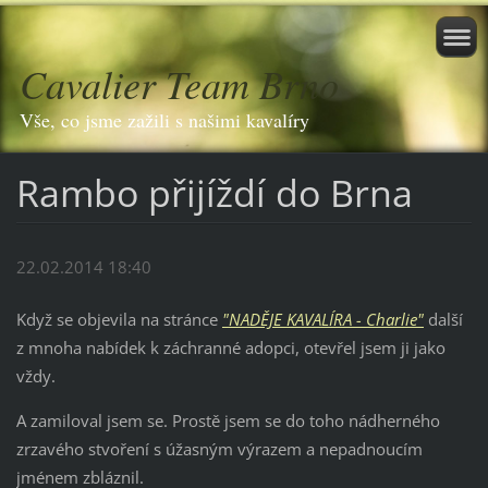
Cavalier Team Brno
Vše, co jsme zažili s našimi kavalíry
Rambo přijíždí do Brna
22.02.2014 18:40
Když se objevila na stránce
"
NADĚJE KAVALÍRA - Charlie"
další
z mnoha nabídek k záchranné adopci, otevřel jsem ji jako
vždy.
A zamiloval jsem se. Prostě jsem se do toho nádherného
zrzavého stvoření s úžasným výrazem a nepadnoucím
jménem zbláznil.