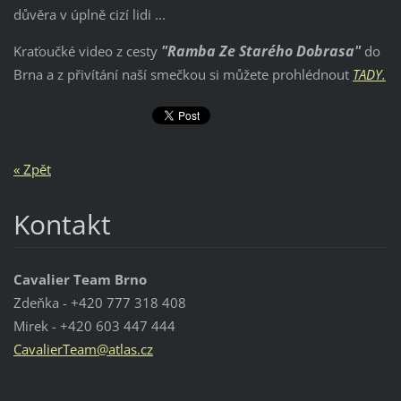
důvěra v úplně cizí lidi ...
"Ramba Ze Starého Dobrasa"
Kraťoučké video z cesty
do
Brna a z přivítání naší smečkou si můžete prohlédnout
TADY.
« Zpět
Kontakt
Cavalier Team Brno
Zdeňka - +420 777 318 408
Mirek - +420 603 447 444
Cavalier
Team@atl
as.cz