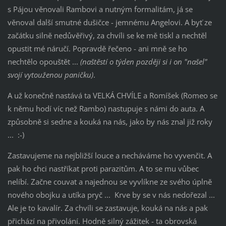
s Pájou věnovali Rambovi a nutným formalitám, já se
věnoval další smutné dušičce - jemnému Angelovi. A byť ze
začátku silně nedůvěřivý, za chvíli se ke mě tiskl a nechtěl
opustit mé náručí. Popravdě řečeno - ani mně se ho
nechtělo opouštět ...
(naštěstí o týden později si i on "našel"
svojí vytouženou paničku)
.
A už konečně nastává ta VELKÁ CHVÍLE a Romíšek (Romeo se
k němu hodí víc než Rambo) nastupuje s námi do auta. A
způsobně si sedne a kouká na nás, jako by nás znal již roky
... :-)
Zastavujeme na nejbližší louce a necháváme ho vyvenčit. A
pak ho chci nastříkat proti parazitům. A to se mu vůbec
nelíbí. Začne couvat a najednou se vyvlíkne ze svého úplně
nového obojku a utíka pryč ... Krve by se v nás nedořezal ...
Ale je to kavalír. Za chvíli se zastavuje, kouká na nás a pak
přichází na přivolání. Hodně silný zážitek - ta obrovská