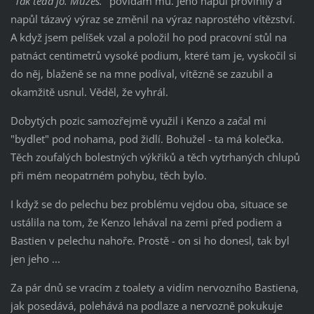
"Tak teda jo. Můžeš."
povídám mu. Jeho napůl provinilý a
napůl tázavý výraz se změnil na výraz naprostého vítězství.
A když jsem pelíšek vzal a položil ho pod pracovní stůl na
patnáct centimetrů vysoké podium, které tam je, vyskočil si
do něj, blaženě se na mne podíval, vítězně se zazubil a
okamžitě usnul. Věděl, že vyhrál.
Dobytých pozic samozřejmě využil i Kenzo a začal mi
"bydlet" pod nohama, pod židlí. Bohužel - ta má kolečka.
Těch zoufalých bolestných výkřiků a těch vytrhaných chlupů
při mém neopatrném pohybu, těch bylo.
I když se do pelechu bez problému vejdou oba, situace se
ustálila na tom, že Kenzo lehával na zemi před podiem a
Bastien v pelechu nahoře. Prostě - on si ho donesl, tak byl
jen jeho ...
Za pár dnů se vracím z toalety a vidím nervozního Bastiena,
jak posedává, polehává na podlaze a nervozně pokukuje