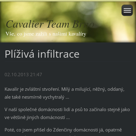
Cavalier Team Brno
Vše, co jsme zažili s našimi kavalíry
Plíživá infiltrace
02.10.2013 21:47
Kavalír je zvláštní stvoření. Milý a milující, něžný, oddaný,
ale také nesmírně vychytralý ...
V naší společné domácnosti lidí a psů to začínalo stejně jako
ve většině jiných domácností ...
Poté, co jsem přišel do Zdenčiny domácnosti já, opatrně