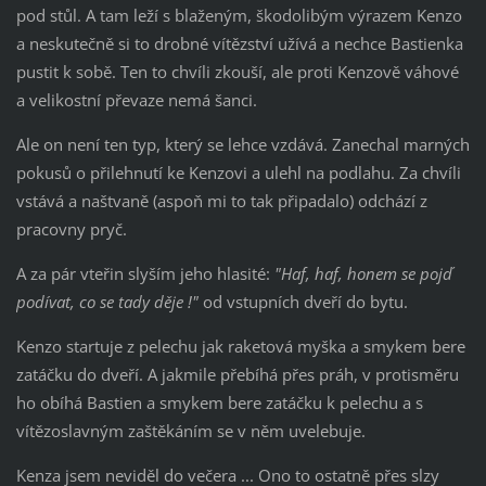
pod stůl. A tam leží s blaženým, škodolibým výrazem Kenzo
a neskutečně si to drobné vítězství užívá a nechce Bastienka
pustit k sobě. Ten to chvíli zkouší, ale proti Kenzově váhové
a velikostní převaze nemá šanci.
Ale on není ten typ, který se lehce vzdává. Zanechal marných
pokusů o přilehnutí ke Kenzovi a ulehl na podlahu. Za chvíli
vstává a naštvaně (aspoň mi to tak připadalo) odchází z
pracovny pryč.
A za pár vteřin slyším jeho hlasité:
"Haf, haf, honem se pojď
podívat, co se tady děje !"
od vstupních dveří do bytu.
Kenzo startuje z pelechu jak raketová myška a smykem bere
zatáčku do dveří. A jakmile přebíhá přes práh, v protisměru
ho obíhá Bastien a smykem bere zatáčku k pelechu a s
vítězoslavným zaštěkáním se v něm uvelebuje.
Kenza jsem neviděl do večera ... Ono to ostatně přes slzy