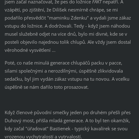
jsem začal naznačovat, že pes do ložnice
FAKT
nepatří. A
vzápětí, po zjištění, že Dilíšek nesmírně chrápe, se mi
podařilo přesvědčit "maminku Zdenku" a vydali jsme zákaz
vstupu do ložnice. A dodržovali. Tedy - když jsem náhodou
musel služebně odjet na více dnů, bylo mi divné, kde se v
posteli objevilo najednou tolik chlupů. Ale vždy jsem dostal
věrohodné vysvětlení ...
Poté, co naše minulá generace chlupáčů packu v pacce,
silami společnými a nerozdílnými, úspěšně zlikvidovala
sedačku, byl jim vydán zákaz vstupu na tu novou. A vcelku
úspěšně se nám dařilo toto prosazovat.
Když členové původní smečky jeden po druhém přešli přes
Duhový most, přišla mladá generace. A to byl ten okamžik,
kdy začal "úřadovat" Bastienek - typický kavalírek se svou
vrozenou vychytralostí a vytrvalostí.