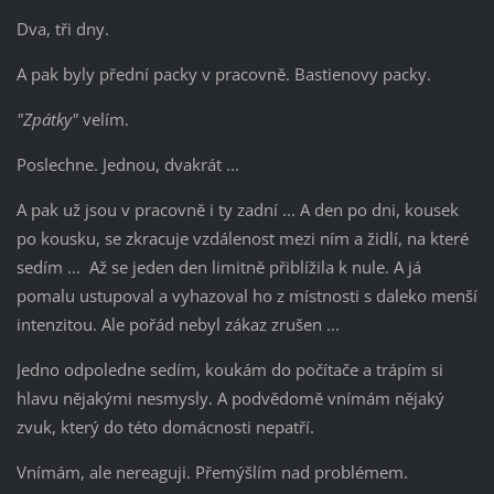
Dva, tři dny.
A pak byly přední packy v pracovně. Bastienovy packy.
"Zpátky"
velím.
Poslechne. Jednou, dvakrát ...
A pak už jsou v pracovně i ty zadní ... A den po dni, kousek
po kousku, se zkracuje vzdálenost mezi ním a židlí, na které
sedím ... Až se jeden den limitně přiblížila k nule. A já
pomalu ustupoval a vyhazoval ho z místnosti s daleko menší
intenzitou. Ale pořád nebyl zákaz zrušen ...
Jedno odpoledne sedím, koukám do počítače a trápím si
hlavu nějakými nesmysly. A podvědomě vnímám nějaký
zvuk, který do této domácnosti nepatří.
Vnímám, ale nereaguji. Přemýšlím nad problémem.