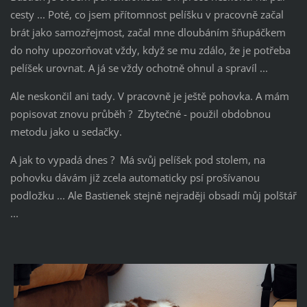
cesty ... Poté, co jsem přítomnost pelíšku v pracovně začal
brát jako samozřejmost, začal mne dloubáním šňupáčkem
do nohy upozorňovat vždy, když se mu zdálo, že je potřeba
pelíšek urovnat. A já se vždy ochotně ohnul a spravíl ...
Ale neskončil ani tady. V pracovně je ještě pohovka. A mám
popisovat znovu průběh ? Zbytečné - použil obdobnou
metodu jako u sedačky.
A jak to vypadá dnes ? Má svůj pelíšek pod stolem, na
pohovku dávám již zcela automaticky psí prošívanou
podložku ... Ale Bastienek stejně nejraději obsadí můj polštář
...