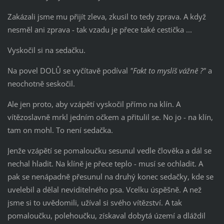
Zakázali jsme mu přijít zleva, zkusil to tedy zprava. A když
nesměl ani zprava - tak vzadu je přece také cestička ...
Vyskočil si na sedačku.
Na povel DOLŮ se vyčítavě podíval
"Fakt to myslíš vážně ?"
a
neochotně seskočil.
Ale jen proto, aby vzápětí vyskočil přímo na klín. A
vítězoslavně mrkl jedním očkem a přitulil se. No jo - na klín,
tam on mohl. To není sedačka.
Jenže vzápětí se pomaloučku sesunul vedle člověka a dál se
nechal hladit. Na klíně je přece teplo - musí se ochladit. A
pak se nenápadně přesunul na druhý konec sedačky, kde se
uvelebil a dělal neviditelného psa. Vcelku úspěšně. A než
jsme si to uvědomili, užíval si svého vítězství. A tak
pomaloučku, polehoučku, získaval dobytá území a dláždil