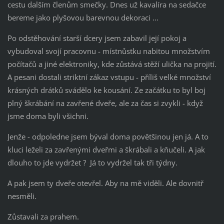
cestu dalším členům smečky. Dnes už kavalíra na sedačce
bereme jako plyšovou barevnou dekoraci ...
Po odstěhování starší dcery jsem zabavil její pokoj a
vybudoval svojí pracovnu - místnůstku nabitou množstvím
počítačů a jiné elektroniky, kde zůstává stěží ulička na projití.
A pesani dostali striktní zákaz vstupu - příliš velké množství
krásných drátků svádělo ke kousání. Ze začátku to byl boj
plný škrábání na zavřené dveře, ale za čas si zvykli - když
jsme doma byli všichni.
Jenže - odpoledne jsem býval doma povětšinou jen já. A to
kluci leželi za zavřenými dveřmi a škrábali a kňučeli. A jak
dlouho to jde vydržet ? Já to vydržel tak tři týdny.
A pak jsem ty dveře otevřel. Aby na mě viděli. Ale dovnitř
nesměli.
Zůstavali za prahem.